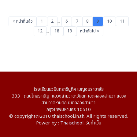
...
« หน้าที่แล้ว
1
2
6
7
8
9
10
11
...
12
18
19
หน้าถัดไป »
โรงเรียนนวมินทราชินูทิศ เบญจมราชาลัย
333 ถนนไทยรามัญ แขวงสามวาตะวันตก เขตคลองสามวา แขวง
สามวาตะวันตก เขตคลองสามวา
กรุงเทพมหานคร 10510
© copyright@2010 thaischool.in.th. All rights reserved.
Power by :
Thaischool.
,
รับทำเว็บ