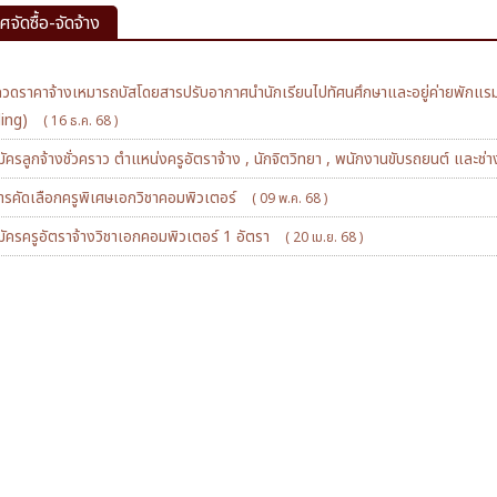
จัดซื้อ-จัดจ้าง
วดราคาจ้างเหมารถบัสโดยสารปรับอากาศนำนักเรียนไปทัศนศึกษาและอยู่ค่ายพักแรมลู
ding)
( 16 ธ.ค. 68 )
มัครลูกจ้างชั่วคราว ตำแหน่งครูอัตราจ้าง , นักจิตวิทยา , พนักงานขับรถยนต์ และช่า
รคัดเลือกครูพิเศษเอกวิชาคอมพิวเตอร์
( 09 พ.ค. 68 )
มัครครูอัตราจ้างวิชาเอกคอมพิวเตอร์ 1 อัตรา
( 20 เม.ย. 68 )