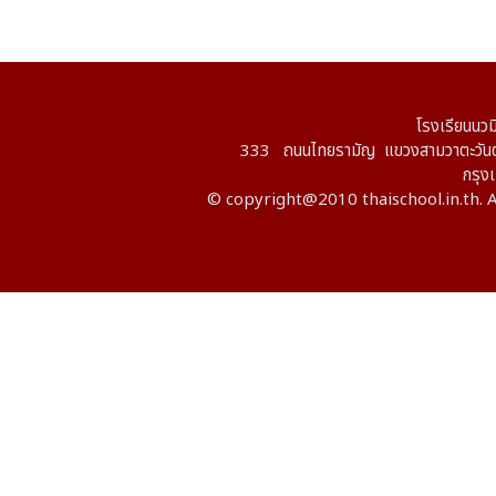
โรงเรียนนวม
333 ถนนไทยรามัญ แขวงสามวาตะวันต
กรุ
© copyright@2010 thaischool.in.th. A