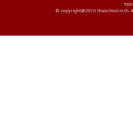
กรุ
© copyright@2010 thaischool.in.th. A