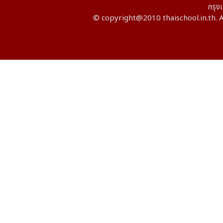
กรุ
© copyright@2010 thaischool.in.th. A