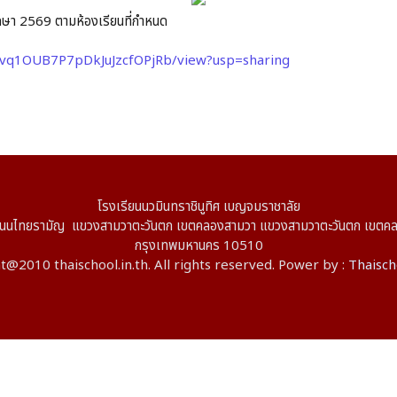
ารศึกษา 2569 ตามห้องเรียนที่กำหนด
xLvq1OUB7P7pDkJuJzcfOPjRb/view?usp=sharing
โรงเรียนนวมินทราชินูทิศ เบญจมราชาลัย
ไทยรามัญ แขวงสามวาตะวันตก เขตคลองสามวา แขวงสามวาตะวันตก เขตค
กรุงเทพมหานคร 10510
@2010 thaischool.in.th. All rights reserved. Power by :
Thaisch