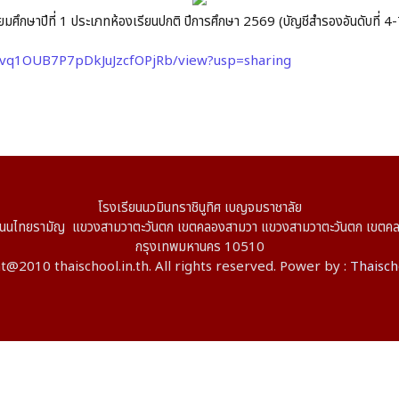
มัธยมศึกษาปีที่ 1 ประเภทห้องเรียนปกติ ปีการศึกษา 2569 (บัญชีสำรองอันดับที่ 4
xLvq1OUB7P7pDkJuJzcfOPjRb/view?usp=sharing
โรงเรียนนวมินทราชินูทิศ เบญจมราชาลัย
ไทยรามัญ แขวงสามวาตะวันตก เขตคลองสามวา แขวงสามวาตะวันตก เขตค
กรุงเทพมหานคร 10510
@2010 thaischool.in.th. All rights reserved. Power by :
Thaisch