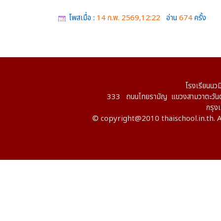
โพสเมื่อ :
14 ก.พ. 2569,12:22
อ่าน
674
ครั้ง
โรงเรียนนวม
333 ถนนไทยรามัญ แขวงสามวาตะวันต
กรุ
© copyright@2010 thaischool.in.th. A