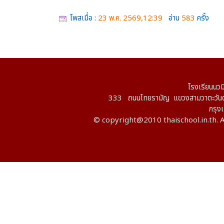
โพสเมื่อ :
23 พ.ค. 2569,12:39
อ่าน
583
ครั้ง
โรงเรียนนวม
333 ถนนไทยรามัญ แขวงสามวาตะวันต
กรุ
© copyright@2010 thaischool.in.th. A