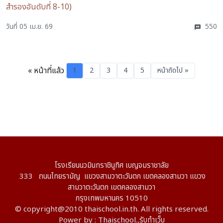
สำรองอันดับที่ 8-10)
วันที่ 05 เม.ย. 69
550
« หน้าที่แล้ว
1
2
3
4
5
หน้าถัดไป »
โรงเรียนนวมินทราชินูทิศ เบญจมราชาลัย
333 ถนนไทยรามัญ แขวงสามวาตะวันตก เขตคลองสามวา แขวง
สามวาตะวันตก เขตคลองสามวา
กรุงเทพมหานคร 10510
© copyright@2010 thaischool.in.th. All rights reserved.
Power by :
Thaischool.
,
รับทำเว็บ