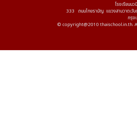
โรงเรียนนวม
333 ถนนไทยรามัญ แขวงสามวาตะวันต
กรุ
© copyright@2010 thaischool.in.th. A