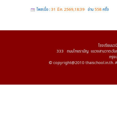
โพสเมื่อ :
31 มี.ค. 2569,18:39
อ่าน
558
ครั้ง
โรงเรียนนวม
333 ถนนไทยรามัญ แขวงสามวาตะวันต
กรุ
© copyright@2010 thaischool.in.th. A